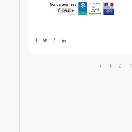
<
1
2
3