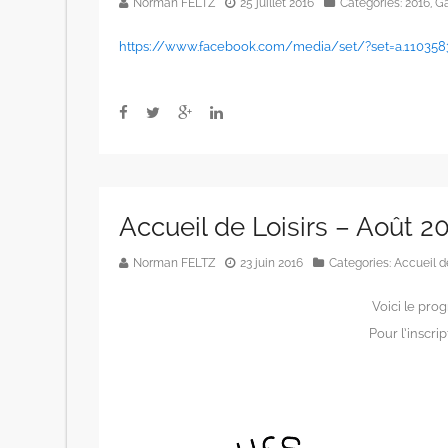
Norman FELTZ
25 juillet 2016
Categories:
2016
,
Ga
https://www.facebook.com/media/set/?set=a.11035
Accueil de Loisirs – Août 2
Norman FELTZ
23 juin 2016
Categories:
Accueil de
Voici le pro
Pour l’inscri