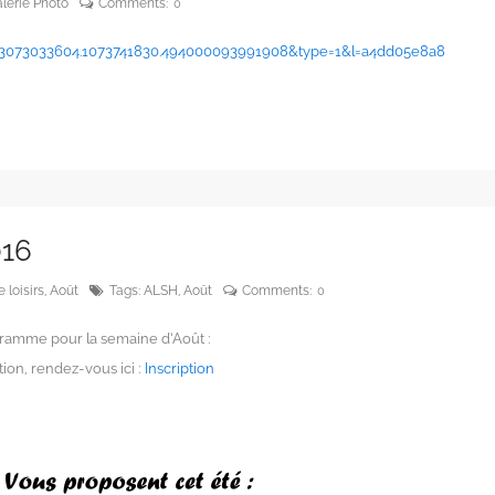
lerie Photo
Comments:
0
83073033604.1073741830.494000093991908&type=1&l=a4dd05e8a8
016
 loisirs
,
Août
Tags:
ALSH
,
Août
Comments:
0
gramme pour la semaine d’Août :
ption, rendez-vous ici :
Inscription