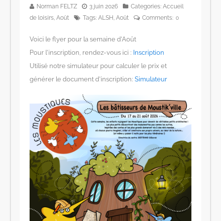
Norman FELTZ
3 juin 2026
Categories:
Accueil
de loisirs
,
Août
Tags:
ALSH
,
Août
Comments:
0
Voici le flyer pour la semaine d’Août
Pour l’inscription, rendez-vous ici :
Inscription
Utilisé notre simulateur pour calculer le prix et
générer le document d’inscription:
Simulateur