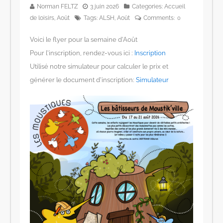
Norman FELTZ
3 juin 2026
Categories:
Accueil
de loisirs
,
Août
Tags:
ALSH
,
Août
Comments:
0
Voici le flyer pour la semaine d’Août
Pour l’inscription, rendez-vous ici :
Inscription
Utilisé notre simulateur pour calculer le prix et
générer le document d’inscription:
Simulateur