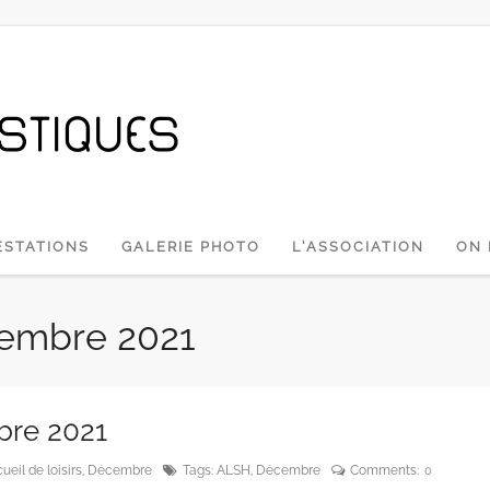
ESTATIONS
GALERIE PHOTO
L’ASSOCIATION
ON 
vembre 2021
bre 2021
ueil de loisirs
,
Décembre
Tags:
ALSH
,
Décembre
Comments:
0