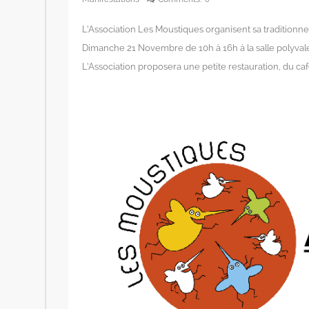
L’Association Les Moustiques organisent sa traditionnel
Dimanche 21 Novembre de 10h à 16h à la salle polyv
L’Association proposera une petite restauration, du caf