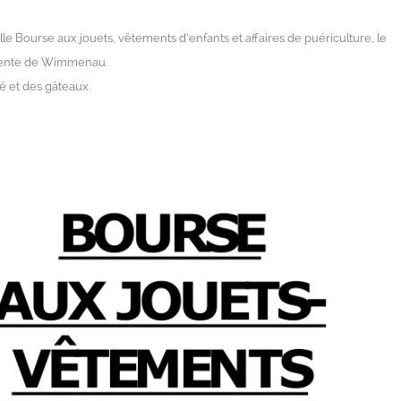
le Bourse aux jouets, vêtements d’enfants et affaires de puériculture, le
alente de Wimmenau.
é et des gâteaux.