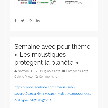
Semaine avec pour thème
« Les moustiques
protègent la planète »
Norman FELTZ
15 août 2017
Categories:
2017
,
Galerie Photo
Comments:
0
https://www.facebook.com/media/set/?
set=a.1469404176451490.1073741835.4940000939919
08&type=1&l=7cab47bc17