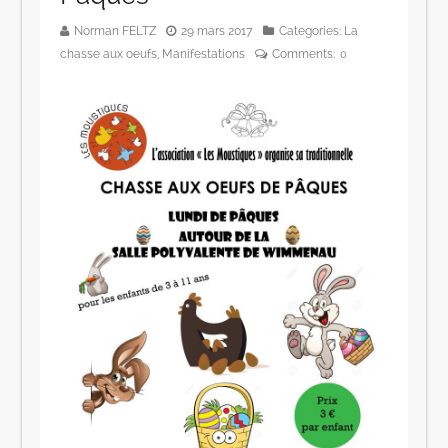
Norman FELTZ
29 mars 2017
Categories:
La
chasse aux oeufs
,
Manifestations
Comments:
0