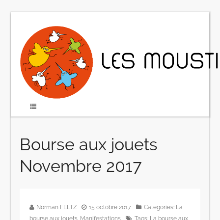
Bourse aux jouets
Novembre 2017
Norman FELTZ
15 octobre 2017
Categories:
La
bourse aux jouets
,
Manifestations
Tags:
La bourse aux